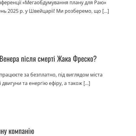
нференції «Мегаобдумування плану для Раю»
нь 2025 р. у Швейцарії! Ми розберемо, що […]
м Венера після смерті Жака Фреско?
працюєте за безплатно, під виглядом міста
 двигуни та енергію ефіру, а також […]
чну компанію