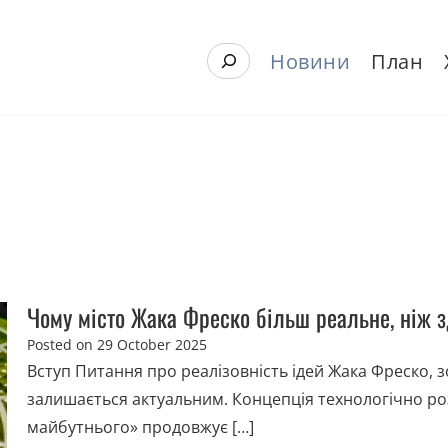
S
Новини
План
e
a
r
c
h
Чому місто Жака Фреско більш реальне, ніж 
Posted on
29 October 2025
Вступ Питання про реалізовність ідей Жака Фреско, зо
залишається актуальним. Концепція технологічно ро
майбутнього» продовжує […]