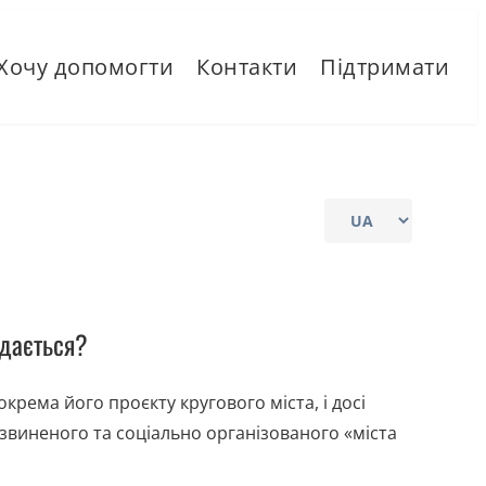
Хочу допомогти
Контакти
Підтримати
Choose
a
language
здається?
крема його проєкту кругового міста, і досі
звиненого та соціально організованого «міста