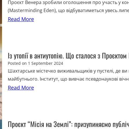
Проєкт Венера зробили оголошення про участь у ко
(Masterminding Eden), що відбуватиметься увесь липе
Read More
Із утопії в антиутопію. Що сталося з Проєкто
Posted on
1 September 2024
Шахтарське містечко виживальщиків у пустелі, де ви 
майбутнього. Інститут, що вивчає псевдонаукові вічні
Read More
Проєкт “Місія на Землі”: призупиняємо публі