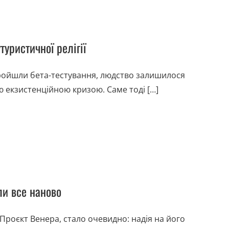
уристичної релігії
 пройшли бета-тестування, людство залишилося
ю екзистенційною кризою. Саме тоді […]
ли все наново
 Проєкт Венера, стало очевидно: надія на його