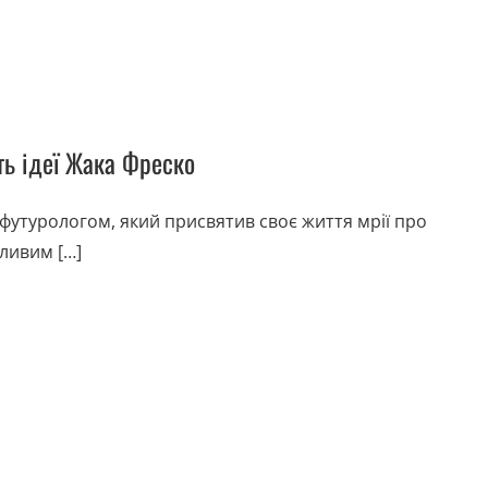
ть ідеї Жака Фреско
утурологом, який присвятив своє життя мрії про
жливим […]