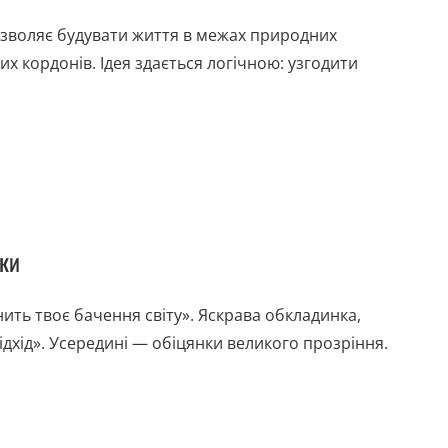
озволяє будувати життя в межах природних
их кордонів. Ідея здається логічною: узгодити
уки
ить твоє бачення світу». Яскрава обкладинка,
ідхід». Усередині — обіцянки великого прозріння.