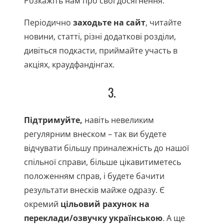
Розкажіть нам про свої досягнення.
Періодично
заходьте на сайт
, читайте
новини, статті, різні додаткові розділи,
дивіться подкасти, приймайте участь в
акціях, краудфандінгах.
3.
Підтримуйте,
навіть невеликим
регулярним внеском – так ви будете
відчувати більшу приналежність до нашої
спільної справи, більше цікавитиметесь
положенням справ, і будете бачити
результати внесків майже одразу. Є
окремий
цільовий рахунок на
переклади/озвучку українською
. А ще