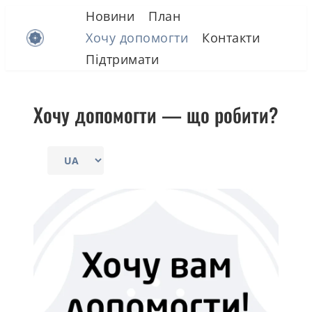
Skip
Новини
План
to
Хочу допомогти
Контакти
content
Підтримати
Хочу допомогти — що робити?
Choose
a
language