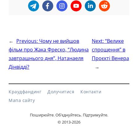
←
Previous:
Чому не вийшов
Next:
“Велике
фільм про Жака Фреско, “Людина
спрощення” в
завтрашнього дня”, Натанаеля
Проєкті Венера
Дінвідді?
→
Краудфандинг
Долучитися
Контакти
Мапа сайту
Поширюйте. Об’єднуйтесь. Підтримуйте.
© 2013-2026