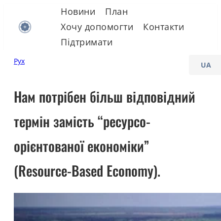
Skip
Новини
План
to
Хочу допомогти
Контакти
content
Підтримати
C
Рух
h
o
Нам потрібен більш відповідний
o
термін замість “ресурсо-
s
e
орієнтованої економіки”
a
l
(Resource-Based Economy).
a
n
g
u