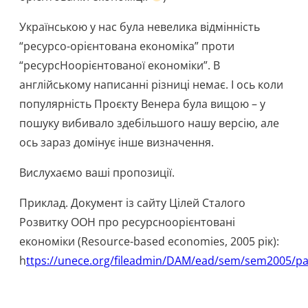
Українською у нас була невелика відмінність
“ресурсо-орієнтована економіка” проти
“ресурсНоорієнтованої економіки”. В
англійському написанні різниці немає. І ось коли
популярність Проєкту Венера була вищою – у
пошуку вибивало здебільшого нашу версію, але
ось зараз домінує інше визначення.
Вислухаємо ваші пропозиції.
Приклад. Документ із сайту Цілей Сталого
Розвитку ООН про ресурсноорієнтовані
економіки (Resource-based economies, 2005 рік):
h
ttps://unece.org/fileadmin/DAM/ead/sem/sem2005/p