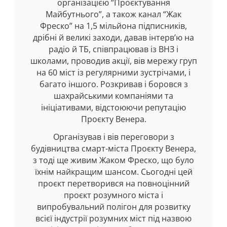
організацією “Проєктування
Майбутнього”, а також канал “Жак
Фреско” на 1,5 мільйона підписників,
дрібні й великі заходи, давав інтерв’ю на
радіо й ТБ, співпрацював із ВНЗ і
школами, проводив акції, вів мережу груп
на 60 міст із регулярними зустрічами, і
багато іншого. Розкривав і боровся з
шахрайськими компаніями та
ініціативами, відстоюючи репутацію
Проєкту Венера.
Організував і вів переговори з
будівництва смарт-міста Проєкту Венера,
з тоді ще живим Жаком Фреско, що було
їхнім найкращим шансом. Сьогодні цей
проєкт перетворився на повноцінний
проєкт розумного міста і
випробувальний полігон для розвитку
всієї індустрії розумних міст під назвою