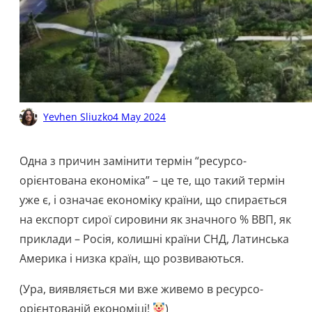
Yevhen Sliuzko
4 May 2024
Одна з причин замінити термін “ресурсо-
орієнтована економіка” – це те, що такий термін
уже є, і означає економіку країни, що спирається
на експорт сирої сировини як значного % ВВП, як
приклади – Росія, колишні країни СНД, Латинська
Америка і низка країн, що розвиваються.
(Ура, виявляється ми вже живемо в ресурсо-
орієнтованій економіці!
)