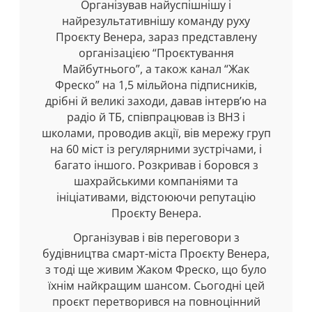
Організував найуспішнішу і
найрезультативнішу команду руху
Проєкту Венера, зараз представлену
організацією “Проєктування
Майбутнього”, а також канал “Жак
Фреско” на 1,5 мільйона підписників,
дрібні й великі заходи, давав інтерв’ю на
радіо й ТБ, співпрацював із ВНЗ і
школами, проводив акції, вів мережу груп
на 60 міст із регулярними зустрічами, і
багато іншого. Розкривав і боровся з
шахрайськими компаніями та
ініціативами, відстоюючи репутацію
Проєкту Венера.
Організував і вів переговори з
будівництва смарт-міста Проєкту Венера,
з тоді ще живим Жаком Фреско, що було
їхнім найкращим шансом. Сьогодні цей
проєкт перетворився на повноцінний