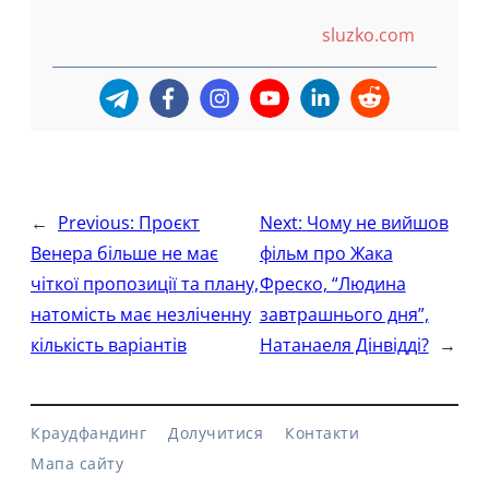
sluzko.com
←
Previous:
Проєкт
Next:
Чому не вийшов
Венера більше не має
фільм про Жака
чіткої пропозиції та плану,
Фреско, “Людина
натомість має незліченну
завтрашнього дня”,
кількість варіантів
Натанаеля Дінвідді?
→
Краудфандинг
Долучитися
Контакти
Мапа сайту