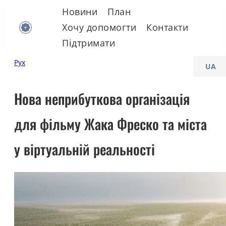
Skip
Новини
План
to
Хочу допомогти
Контакти
content
Підтримати
C
Рух
h
o
Нова неприбуткова організація
o
для фільму Жака Фреско та міста
s
e
у віртуальній реальності
a
l
a
n
g
u