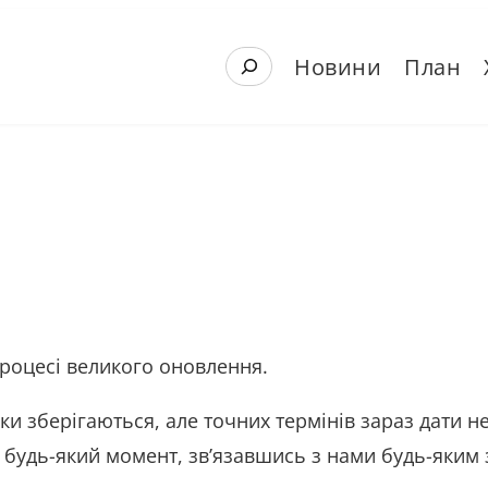
S
Новини
План
e
a
r
c
h
роцесі великого оновлення.
ки зберігаються, але точних термінів зараз дати 
 будь-який момент, зв’язавшись з нами будь-яким