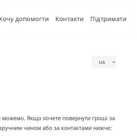
Хочу допомогти
Контакти
Підтримати
Choose
a
language
не можемо. Якщо хочете повернути гроші за
 зручним чином або за контактами нижче: