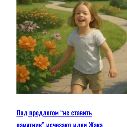
Под предлогом “не ставить
памятник” исчезают идеи Жака