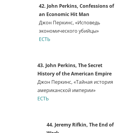
Life
Жак Лёб
Не найдено
37. Ferdinand Lundberg, The
Rich and the Super Rich: A
Study in the Power of Money
Today
Фердинанд Лундберг,
«Богачи и сверхбогачи»
ЕСТЬ
38. Elliott Maynard,