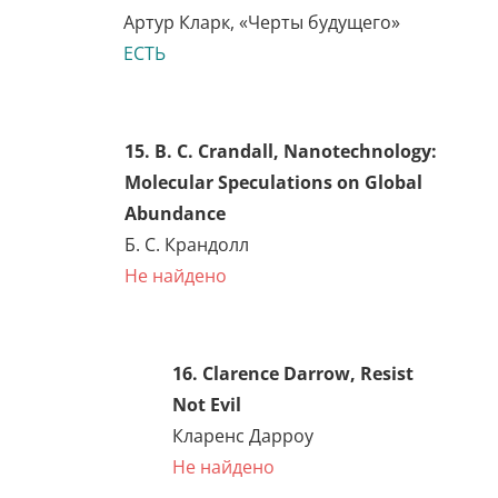
Стюарт Чейз
Не найдено
13. Stuart Chase, Tyranny of
Words
Стюарт Чейз
Не найдено
14. Arthur C. Clarke, Profiles
of The Future: An Inquiry
Into the Limits of the
Possible