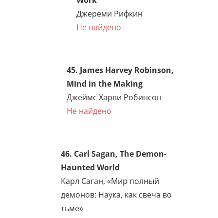
Transforming the Global
Biosphere
Эллиотт Мейнард
Не найдено
39. John McMurtry, The
Cancer Stage of Capitalism
Джон Макмертри
Не найдено
40. Frank Ogden, The Last