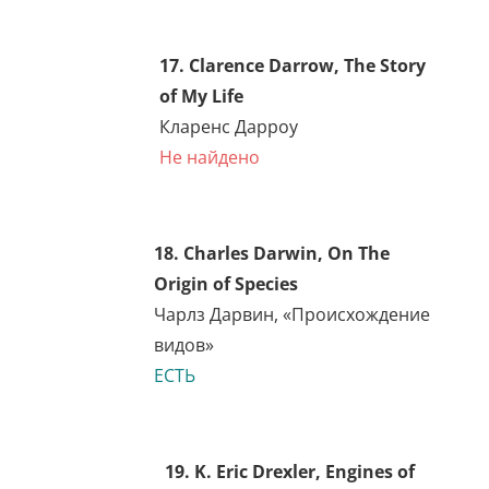
Артур Кларк, «Черты
будущего»
ЕСТЬ
15. B. C. Crandall,
Nanotechnology: Molecular
Speculations on Global
Abundance
Б. С. Крандолл
Не найдено
16. Clarence Darrow, Resist
Not Evil