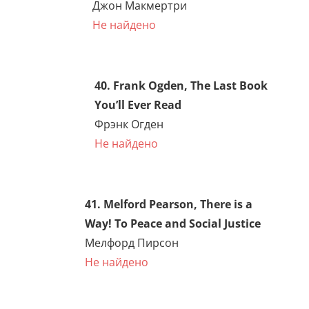
Вилли Лей
Не найдено
35. Jacques Loeb, Forced
Movements, Tropisms, and
Animal Conduct
Жак Лёб, «Вынужденные
движения, тропизмы и
поведение животных»
ЕСТЬ
36. Jacques Loeb, The
Mechanistic Conception of