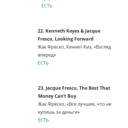
«Происхождение видов»
ЕСТЬ
19. K. Eric Drexler, Engines of
Creation
Эрик Дрекслер, «Машины
создания»
ЕСТЬ
20. Ira Flatow, They All
Laughed
Айра Флатоу