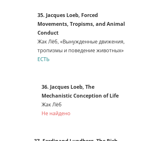
Фриц Кан
Не найдено
31. Alfred Korzybski, Science
And Sanity: An Introduction
To Non-Aristotelian Systems
And General Semantics
Альфред Коржибски, «Наука
и психическое здоровье»
ЕСТЬ
32. Alfred Korzybski,
Manhood Of Humanity: The
Science And Art Of Human