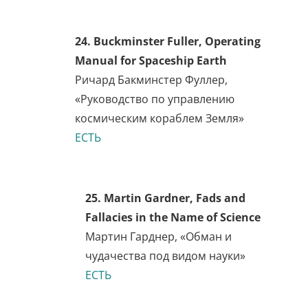
Не найдено
21. Jacque Fresco, Designing
the Future
Жак Фреско,
«Проектирование будущего»
ЕСТЬ
22. Kenneth Keyes & Jacque
Fresco, Looking Forward
Жак Фреско, Кеннет Киз,
«Взгляд вперед»
ЕСТЬ