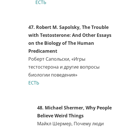
Book You’ll Ever Read
Фрэнк Огден
Не найдено
41. Melford Pearson, There is
a Way! To Peace and Social
Justice
Мелфорд Пирсон
Не найдено
42. John Perkins,
Confessions of an Economic
Hit Man