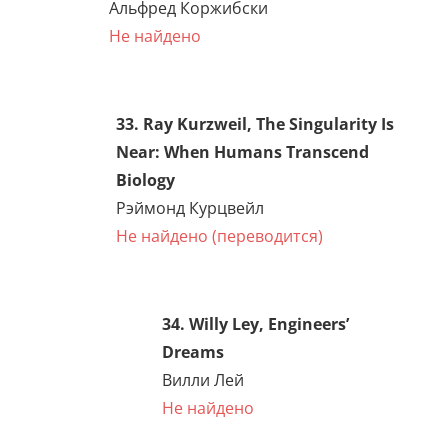
действии»
ЕСТЬ
29. Wendell Johnson, People
in Quandaries: The
Semantics of Personal
Adjustment
Вендел Джонсон, «Люди в
затруднениях»
ЕСТЬ
30. Fritz Kahn, Man in
Structure & Function