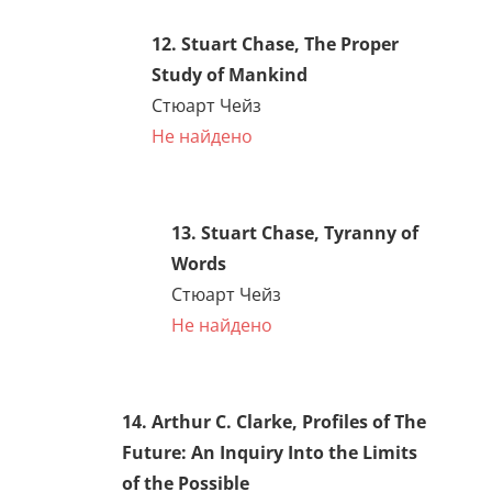
боли, голоде, страхе и
ярости»
ЕСТЬ
11. James Patrick Chaplin,
Rumor, Fear, and The
Madness Of Crowds
Джеймс Патрик Чаплин
Не найдено
12. Stuart Chase, The Proper
Study of Mankind