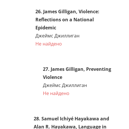
23. Jacque Fresco, The Best
That Money Can’t Buy
Жак Фреско, «Все лучшее,
что не купишь за деньги»
ЕСТЬ
24. Buckminster Fuller,
Operating Manual for
Spaceship Earth
Ричард Бакминстер Фуллер,
«Руководство по управлению
космическим кораблем
Земля»