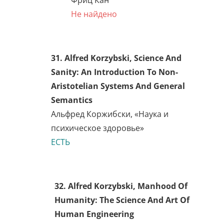
Джеймс Джиллиган
Не найдено
27. James Gilligan,
Preventing Violence
Джеймс Джиллиган
Не найдено
28. Samuel Ichiyé Hayakawa
and Alan R. Hayakawa,
Language in Action
Сэмюэл Хаякава, «Язык в