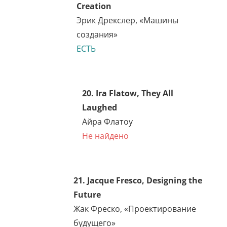
Кларенс Дарроу
Не найдено
17. Clarence Darrow, The
Story of My Life
Кларенс Дарроу
Не найдено
18. Charles Darwin, On The
Origin of Species
Чарлз Дарвин,