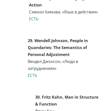
ЕСТЬ
25. Martin Gardner, Fads
and Fallacies in the Name of
Science
Мартин Гарднер, «Обман и
чудачества под видом
науки»
ЕСТЬ
26. James Gilligan, Violence:
Reflections on a National
Epidemic