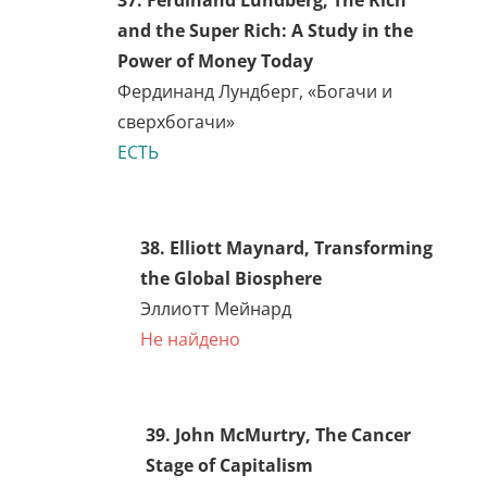
Engineering
Альфред Коржибски
Не найдено
33. Ray Kurzweil, The
Singularity Is Near: When
Humans Transcend Biology
Рэймонд Курцвейл
Не найдено (переводится)
34. Willy Ley, Engineers’
Dreams