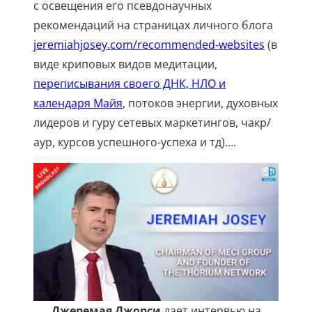
с освещения его псевдонаучных
рекомендаций на страницах личного блога
jeremiahjosey.com/recommended-websites
(в
виде криповых видов медитации,
переписывания своего ДНК, НЛО и
календаря Майя
, потоков энергии, духовных
лидеров и гуру сетевых маркетингов, чакр/
аур, курсов успешного-успеха и тд)….
Джеремая Джорси
дает интервью на