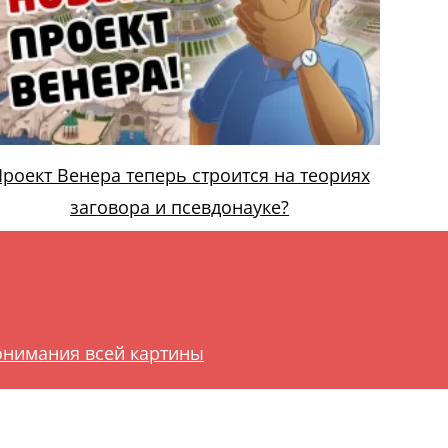
роект Венера теперь строится на теориях
заговора и псевдонауке?
онимания всей картины