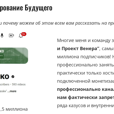
ирование Будущего
и почему можем об этом всем вам рассказать на пр
Многие меня и команду 
и Проект Венера”
, самы
миллиона подписчиков! Но
профессионально занятьс
практически только хост
подключенной монетизац
профессионально канал
нам фактически запре
ряда казусов и внутренн
,5 миллиона