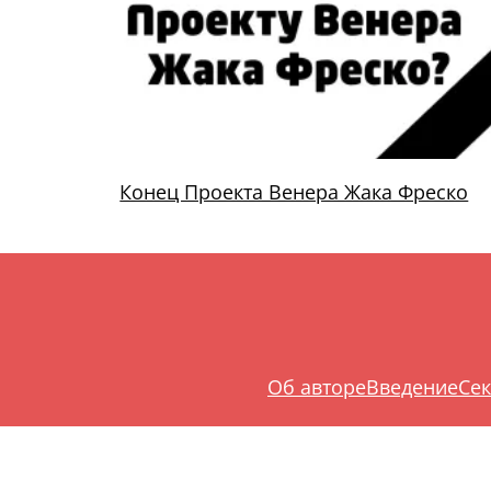
Конец Проекта Венера Жака Фреско
Об авторе
Введение
Сек