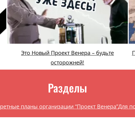
Это Новый Проект Венера – будьте
П
осторожней!
Разделы
ретные планы организации “Проект Венера”
Для п