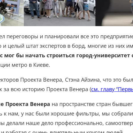
л переговоры и планировали все это предприятие,
 и целый штат экспертов в борд, многие из них и
нас мог бы начать строиться город-университет
нции метро в Киеве.
кторов Проекта Венера, Стэна Айзина, что это б
 за всю историю Проекта Венера (
см. главу “Перв
е Проекта Венера
на пространстве стран бывшег
ь к нам, у нас были хорошие фильтры, мы собрал
мы делали наше дело профессионально, самоотве
ю и работая с очень влиятельным кругом людей.